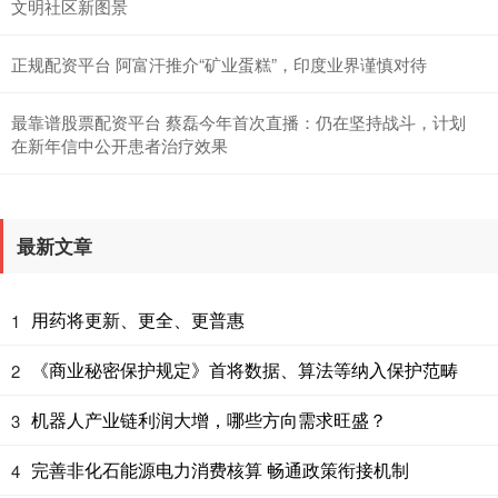
文明社区新图景
正规配资平台 阿富汗推介“矿业蛋糕”，印度业界谨慎对待
最靠谱股票配资平台 蔡磊今年首次直播：仍在坚持战斗，计划
在新年信中公开患者治疗效果
最新文章
用药将更新、更全、更普惠
1
《商业秘密保护规定》首将数据、算法等纳入保护范畴
2
机器人产业链利润大增，哪些方向需求旺盛？
3
完善非化石能源电力消费核算 畅通政策衔接机制
4