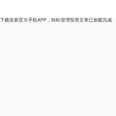
迎下载安装官方手机APP，轻松管理投资文章已加载完成