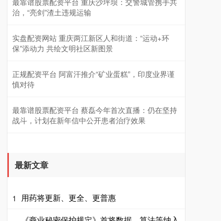
最靠谱股票配资平台 重庆沙坪坝：交警城管携手共
治，“亮剑”渣土违规运输
实盘配资网站 重庆两江新区人和街道：“运动+环
保”添动力 共绘文明社区新图景
正规配资平台 阿富汗推介“矿业蛋糕”，印度业界谨
慎对待
最靠谱股票配资平台 蔡磊今年首次直播：仍在坚持
战斗，计划在新年信中公开患者治疗效果
最新文章
用药将更新、更全、更普惠
1
《商业秘密保护规定》首将数据、算法等纳入