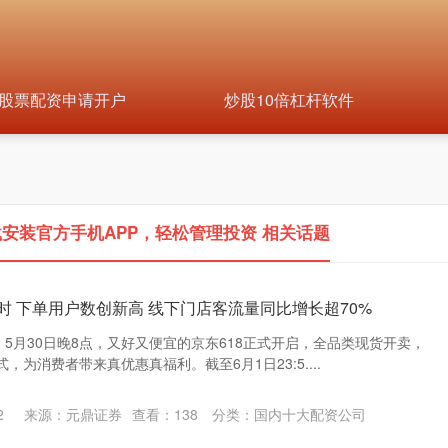
股票配资申请开户
炒股10倍杠杆软件
载安装官方手机APP，轻松管理投资 相关话题
小时 下单用户数创新高 线下门店客流量同比增长超70%
！5月30日晚8点，又好又便宜的京东618正式开启，全品类现货开卖，
为消费者带来真优惠真福利。截至6月1日23:5....
2
来源：元鼎证券
查看：
138
分类：
国内十大配资公司