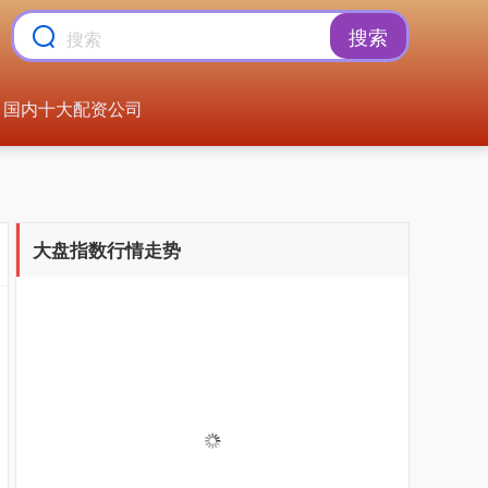
搜索
国内十大配资公司
大盘指数行情走势