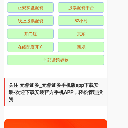
正规实盘配资
股票配资平台
线上股票配资
52小时
开门红
京东
在线配资开户
新规
全部话题标签
关注 元鼎证券_元鼎证券手机版app下载安
装-欢迎下载安装官方手机APP，轻松管理投
资