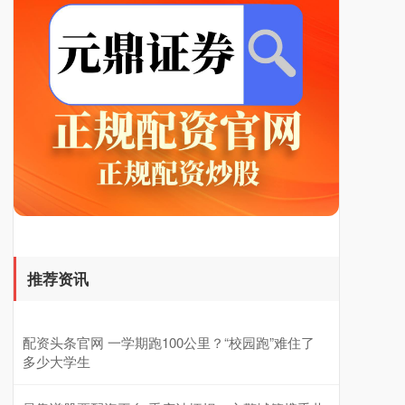
推荐资讯
配资头条官网 一学期跑100公里？“校园跑”难住了
多少大学生