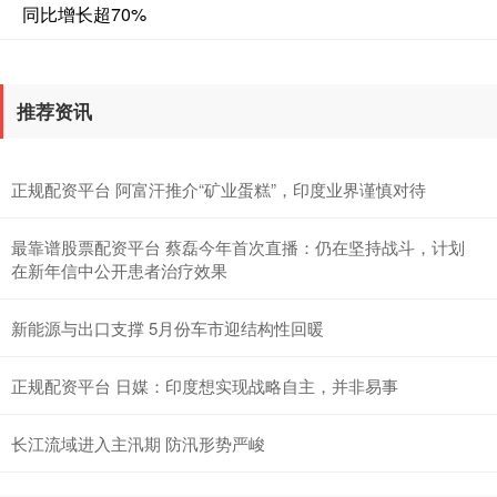
同比增长超70%
推荐资讯
北证50
1134.24
+11.37
+1.01%
正规配资平台 阿富汗推介“矿业蛋糕”，印度业界谨慎对待
最靠谱股票配资平台 蔡磊今年首次直播：仍在坚持战斗，计划
在新年信中公开患者治疗效果
新能源与出口支撑 5月份车市迎结构性回暖
创业板指
3563.12
+47.56
+1.35%
正规配资平台 日媒：印度想实现战略自主，并非易事
长江流域进入主汛期 防汛形势严峻