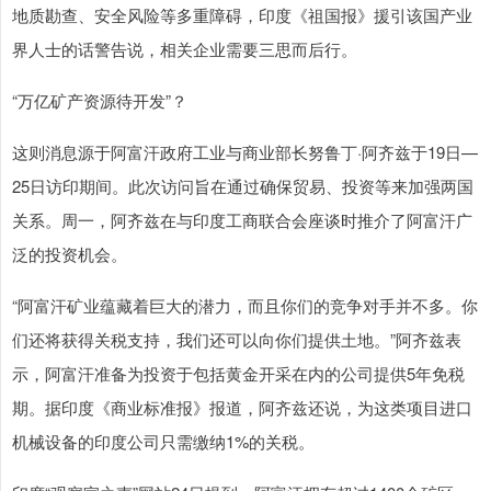
地质勘查、安全风险等多重障碍，印度《祖国报》援引该国产业
界人士的话警告说，相关企业需要三思而后行。
“万亿矿产资源待开发”？
这则消息源于阿富汗政府工业与商业部长努鲁丁·阿齐兹于19日—
25日访印期间。此次访问旨在通过确保贸易、投资等来加强两国
关系。周一，阿齐兹在与印度工商联合会座谈时推介了阿富汗广
泛的投资机会。
“阿富汗矿业蕴藏着巨大的潜力，而且你们的竞争对手并不多。你
们还将获得关税支持，我们还可以向你们提供土地。”阿齐兹表
示，阿富汗准备为投资于包括黄金开采在内的公司提供5年免税
期。据印度《商业标准报》报道，阿齐兹还说，为这类项目进口
机械设备的印度公司只需缴纳1%的关税。