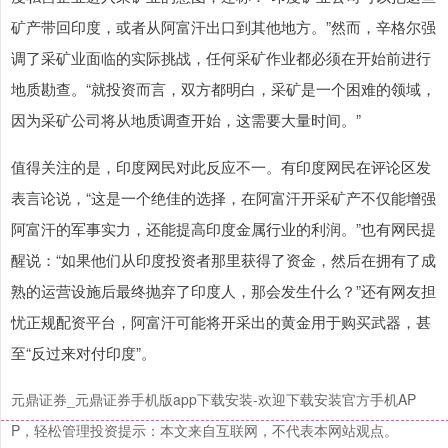
矿产带回印度，或者从阿富汗出口到其他地方。”然而，辛格尔强
调了采矿业面临的实际挑战，任何采矿作业都必须在开始前进行
沪深300
4694.44
+43.13
+0.93%
地质勘查。“就投资而言，双方都明白，采矿是一个困难的领域，
因为采矿公司将从地质调查开始，这需要大量时间。”
值得关注的是，印度网民对此反应不一。有印度网民在评论区发
表言论说，“这是一个绝佳的选择，在阿富汗开采矿产不仅能增强
阿富汗的军事实力，还能提高印度金属行业的利润。”也有网民提
醒说：“如果他们从印度投资者那里获得了资金，然后在拥有了成
北证50
1134.24
+11.37
+1.01%
熟的运营设施后最终抛弃了印度人，那会发生什么？”还有网友担
忧正规配资平台，阿富汗可能将开采出的黄金用于购买武器，甚
至“反过来对付印度”。
元鼎证券_元鼎证券手机版app下载安装-欢迎下载安装官方手机AP
P，轻松管理投资提示：本文来自互联网，不代表本网站观点。