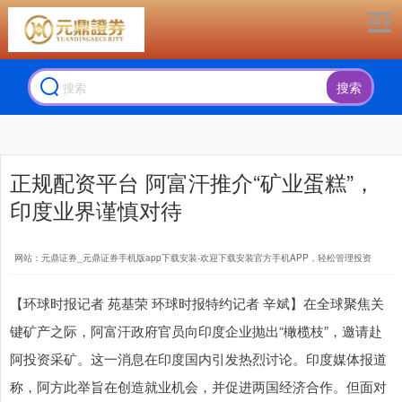
搜索
正规配资平台 阿富汗推介“矿业蛋糕”，
印度业界谨慎对待
网站：元鼎证券_元鼎证券手机版app下载安装-欢迎下载安装官方手机APP，轻松管理投资
【环球时报记者 苑基荣 环球时报特约记者 辛斌】在全球聚焦关
键矿产之际，阿富汗政府官员向印度企业抛出“橄榄枝”，邀请赴
阿投资采矿。这一消息在印度国内引发热烈讨论。印度媒体报道
称，阿方此举旨在创造就业机会，并促进两国经济合作。但面对