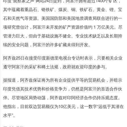
印度“观察家之声”网站24日提到，阿富汗拥有超过1400个矿区，
其中蕴藏着重晶石、铬铁矿、煤炭、铜、铁矿石、黄金、锂、宝
石和天然气等资源。美国国防部和美国地质调查局联合进行的一
项研究曾估计，阿富汗未开发的矿产资源价值约 1 万亿美元。尽
管潜力巨大，但由于基础设施不健全、专业技术缺乏以及长期持
续的安全问题，阿富汗的许多矿藏未得到开发。
阿齐兹25日在接受印度新德里电视台专访时表示，只要相关企业
遵守阿富汗的采矿和稀土法规，政府就欢迎印度的参与。
据报道，阿齐兹保证将为所有企业提供平等的贸易机会，并暗示
印度凭借其技术优势和价格竞争力，仍然是阿富汗的首选合作伙
伴。尽管地区局势动荡，阿齐兹对印阿经济合作仍持乐观态度。
他指出，目前双边贸易额仅为10亿美元，这一数字“远低于其潜在
水平”。