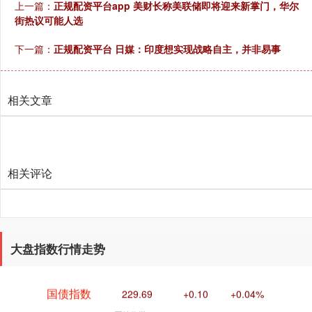
上一篇：
正规配资平台app 美财长称美联储即将迎来新掌门，华尔
创业板指
3563.12
+47.56
+1.35%
街热议可能人选
下一篇：
正规配资平台 日媒：印度想实现战略自主，并非易事
相关文章
基金指数
7242.10
+12.30
+0.17%
相关评论
大盘指数行情走势
国债指数
229.69
+0.10
+0.04%