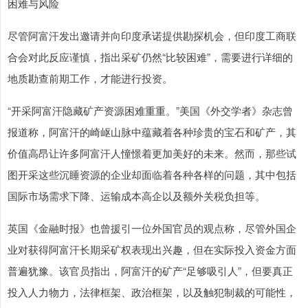
困难与风险
尽管阿富汗发出邀请并向印度承诺提供勘探机会，但印度工商联
合会对此反应谨慎，指出采矿仍然“比较困难”，需要进行详细的
地质勘查前期工作，才能进行投资。
“开采阿富汗隐藏矿产资源困难重重。”美国《外交学者》杂志曾
报道称，阿富汗的崎岖山脉中蕴藏着各种珍贵的宝石和矿产，其
价值高昂让许多阿富汗人憧憬着更加美好的未来。然而，那些试
图开采这些沉睡资源的企业却面临着各种各样的问题，其中包括
国际市场需求下降、运输成本高企以及额外关税负担等。
英国《金融时报》也曾援引一位外国官员的观点称，尽管外国企
业对获得阿富汗长期采矿权表现出兴趣，但在实际投入资金方面
普遍犹豫。该官员指出，阿富汗的矿产“足够吸引人”，但要真正
投入人力物力，法律框架、政治框架，以及触犯制裁的可能性，