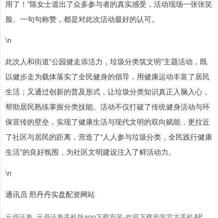
用了！”陈女士道出了众多参与者的真实感受，活动现场一张张笑
脸、一句句称赞，都是对此次活动最好的认可。​
\n
此次人和街道“公园健走添活力，垃圾分类筑文明”主题活动，既
以健步走为载体落实了全民健身的倡导，用健康运动丰富了居民
沪深300
4651.31
-6.85
-0.15%
生活；又通过创新的普及形式，让垃圾分类知识真正入脑入心，
帮助居民熟练掌握分类技能。活动不仅打破了传统健身活动与环
保宣传的壁垒，实现了健康生活与现代文明的双向赋能，更拉近
了社区与居民的距离，营造了“人人参与垃圾分类，全民践行健康
生活”的良好氛围，为社区文明建设注入了鲜活动力。
\n
北证50
1122.88
+3.42
+0.30%
通讯员 邢丹丹实盘配资网站
元鼎证券_元鼎证券手机版app下载安装-欢迎下载安装官方手机AP