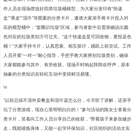
作人员在现场摆放好四类垃圾桶模型，为大家分发印有“快递
盒”“果皮”“湿巾”等图案的分类卡片，邀请大家亲手将卡片投入对
应的模型桶中；“套圈识垃圾”区域，参与者套中后需准确说出颜
色对应的垃圾类别方可过关。“这个快递盒是可回收物，要投蓝色
桶！”大家手持卡片，认真思索、相互探讨，踊跃上前尝试。工作
人员开展“一对一”耐心指导，手把手教大家辨别垃圾类别，确保
上证综指
3900.35
+21.92
+0.57%
大家都能参与其中、有所收获。现场不时响起阵阵欢呼声，原本
抽象的分类知识在轻松互动中变得鲜活易懂。​
\n
“以前总搞不清外卖餐盒和湿巾该怎么分，今天听了讲解，还亲手
玩了分类游戏，现在心里明明白白的！”参与活动的陈女士拿着分
类卡片，笑着向工作人员分享自己的收获，“带着孩子来参加健步
深证成指
14110.12
-34.08
-0.24%
走，既能锻炼身体，又能一起学环保知识，社区组织的活动太实