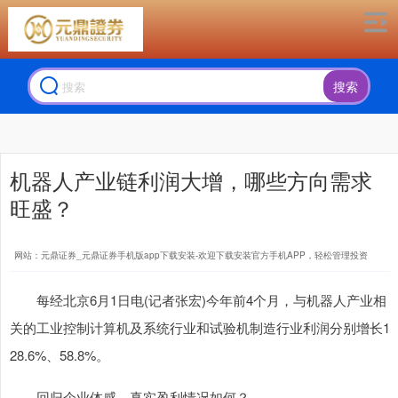
上证综指
3940.04
+39.68
+1.02%
搜索
机器人产业链利润大增，哪些方向需求
旺盛？
网站：元鼎证券_元鼎证券手机版app下载安装-欢迎下载安装官方手机APP，轻松管理投资
深证成指
14311.01
+200.89
+1.42%
每经北京6月1日电(记者张宏)今年前4个月，与机器人产业相
关的工业控制计算机及系统行业和试验机制造行业利润分别增长1
28.6%、58.8%。
回归企业体感，真实盈利情况如何？