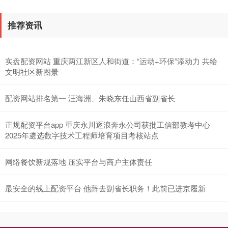
推荐资讯
实盘配资网站 重庆两江新区人和街道：“运动+环保”添动力 共绘
北证50
1134.24
+11.37
+1.01%
文明社区新图景
配资网站排名第一 汪海洲、朱晓东任山西省副省长
正规配资平台app 重庆永川逐浪奔永公司获批工信部教考中心
2025年遴选数字技术工程师培育项目考核站点
网络餐饮新规落地 压实平台与商户主体责任
创业板指
3563.12
+47.56
+1.35%
最安全的线上配资平台 他辞去副省长职务！此前已进京履新