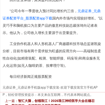
“公司今年一季度收入预计同比增长约三倍，
元鼎证券_元鼎
沪深300
4694.44
+43.13
+0.93%
证券配资平台_股票配资app下载
国内外市场均实现较好增长。”以
灵巧手和脑机接口为主要产品的傲意科技副总裁张琦向记者表
示。他认为，公司收入增长主要源于出货量提升。
工业协作机器人和人形机器人厂商越疆科技市场总监谢凯旋
分析，目前市场有两个需求较为旺盛的应用方向——高端制造柔
性自动化(如精密装配、检测、智能焊接、码垛等)和商业服务无
北证50
1134.24
+11.37
+1.01%
人化运营(如无人咖啡奶茶、按摩理疗等)。
每日经济新闻正规股票配资
元鼎证券_元鼎证券手机版app下载安装-欢迎下载安装官方手机AP
P，轻松管理投资提示：本文来自互联网，不代表本网站观点。
上一篇：
智汇大脑，创领珠江！2026珠江神经医学大会在穗召