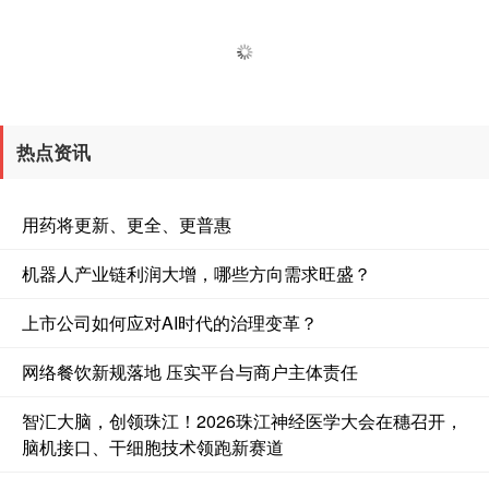
热点资讯
深证成指
14311.01
+200.89
+1.42%
用药将更新、更全、更普惠
机器人产业链利润大增，哪些方向需求旺盛？
上市公司如何应对AI时代的治理变革？
网络餐饮新规落地 压实平台与商户主体责任
沪深300
4694.44
+43.13
+0.93%
智汇大脑，创领珠江！2026珠江神经医学大会在穗召开，
脑机接口、干细胞技术领跑新赛道