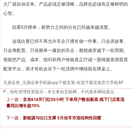
大厂就自动买单。产品必须足够清晰，品牌也必须有足够鲜明的
沪深300
4651.31
-6.85
-0.15%
心智。
回看5月榜单，新势力之间的分化已经越来越清楚。
这场比赛已经不再允许车企只擅长做一件事。只会讲故事、
只会堆配置、只依赖单一爆款的车企，都很难穿越下一轮周期。
谁能把产品、成本、组织和用户体验真正拧成一股绳最靠谱股票
北证50
配资平台，谁才有机会在下一轮洗牌中继续留在牌桌上。
1122.88
+3.42
+0.30%
元鼎证券_元鼎证券手机版app下载安装-欢迎下载安装官方手机AP
P，轻松管理投资提示：本文来自互联网，不代表本网站观点。
上一篇：
京东618开门红52小时 下单用户数创新高 线下门店客流
量同比增长超70%
下一篇：
新能源与出口支撑 5月份车市迎结构性回暖
创业板指
3515.56
-19.58
-0.55%