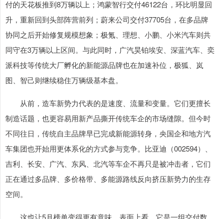
付的天花板推到8万辆以上；鸿蒙智行交付46122台，环比明显回
升，重新回到头部阵营前列；蔚来公司交付37705台，在多品牌
协同之后开始修复规模想象；极氪、理想、小鹏、小米汽车则共
同守在3万辆以上区间。与此同时，广汽昊铂埃安、深蓝汽车、奕
派科技等传统大厂孵化的新能源品牌也在加速补位，极狐、岚
图、智己则继续稳住万辆级基本盘。
从前，造车新势力代表的是速度、流量和变量。它们更擅长
制造话题，也更容易用新产品撕开传统车企的市场缝隙。但今时
不同往日，传统自主品牌早已完成新能源转身，央国企和地方汽
车集团也开始用更体系化的方式参与竞争。比亚迪（002594）、
吉利、长安、广汽、东风、北汽等车企不再只是被冲击者，它们
正在通过多品牌、多价格带、多能源路线反向挤压新势力的生存
空间。
这也让5月榜单变得更有意味。表面上看，它是一组交付数