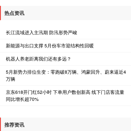
热点资讯
长江流域进入主汛期 防汛形势严峻
深证成指
14110.12
-34.08
-0.24%
新能源与出口支撑 5月份车市迎结构性回暖
机器人养老距离我们还有多远？
5月新势力排位生变：零跑破8万辆、鸿蒙回升、蔚来逼近4
万辆
京东618开门红52小时 下单用户数创新高 线下门店客流量
沪深300
4651.31
-6.85
-0.15%
同比增长超70%
推荐资讯