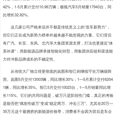
42%，1-5月累计交付10.96万辆；极狐汽车5月销量17943台，同
比增长32.82%。
上证综指
3900.35
+21.92
+0.57%
这几家公司严格来说并不都是传统意义上的“造车新势力”，
但它们正在成为新势力榜单外越来越不能忽视的力量。它们背后
有广汽、长安、东风、北汽等大集团资源支撑，打法也更接近“体
系补课”：用新能源品牌承接智能化转型，用集团供应链和渠道能
力对冲新品牌成长的不确定性。
深证成指
14110.12
-34.08
-0.24%
从传统大厂独立得更彻底的岚图和智己则继续守在万辆级阵
营。岚图5月交付13003辆，同比增长30%；1—5月累计交付6204
1辆，同比增长35%。智己5月交付10023台，1—5月销量同比增
长115%。它们的共同问题是，破万只是阶段性门槛，真正的考验
是能否把“偶发性破万”变成“稳定两万、冲击三万”。尤其在20万—
35万元这个最拥挤的新能源价格带，消费者不会因为背后是车企