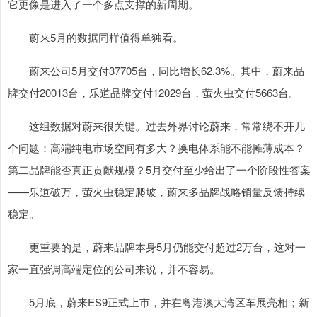
它更像是进入了一个多点支撑的新周期。
蔚来5月的数据同样值得单独看。
蔚来公司5月交付37705台，同比增长62.3%。其中，蔚来品
牌交付20013台，乐道品牌交付12029台，萤火虫交付5663台。
这组数据对蔚来很关键。过去外界讨论蔚来，常常绕不开几
个问题：高端纯电市场空间有多大？换电体系能不能摊薄成本？
第二品牌能否真正贡献规模？5月交付至少给出了一个阶段性答案
——乐道破万，萤火虫稳定爬坡，蔚来多品牌战略销量反馈持续
稳定。
更重要的是，蔚来品牌本身5月仍能交付超过2万台，这对一
家一直强调高端定位的公司来说，并不容易。
5月底，蔚来ES9正式上市，并在粤港澳大湾区车展亮相；新