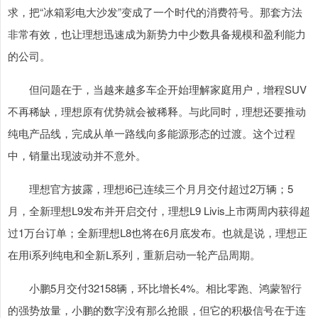
求，把“冰箱彩电大沙发”变成了一个时代的消费符号。那套方法
非常有效，也让理想迅速成为新势力中少数具备规模和盈利能力
的公司。
但问题在于，当越来越多车企开始理解家庭用户，增程SUV
不再稀缺，理想原有优势就会被稀释。与此同时，理想还要推动
纯电产品线，完成从单一路线向多能源形态的过渡。这个过程
中，销量出现波动并不意外。
理想官方披露，理想i6已连续三个月月交付超过2万辆；5
月，全新理想L9发布并开启交付，理想L9 Livis上市两周内获得超
过1万台订单；全新理想L8也将在6月底发布。也就是说，理想正
在用i系列纯电和全新L系列，重新启动一轮产品周期。
小鹏5月交付32158辆，环比增长4%。相比零跑、鸿蒙智行
的强势放量，小鹏的数字没有那么抢眼，但它的积极信号在于连