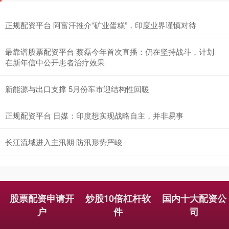
正规配资平台 阿富汗推介“矿业蛋糕”，印度业界谨慎对待
北证50
1122.88
+3.42
+0.30%
最靠谱股票配资平台 蔡磊今年首次直播：仍在坚持战斗，计划
在新年信中公开患者治疗效果
新能源与出口支撑 5月份车市迎结构性回暖
正规配资平台 日媒：印度想实现战略自主，并非易事
长江流域进入主汛期 防汛形势严峻
创业板指
3515.56
-19.58
-0.55%
股票配资申请开
炒股10倍杠杆软
国内十大配资公
户
件
司