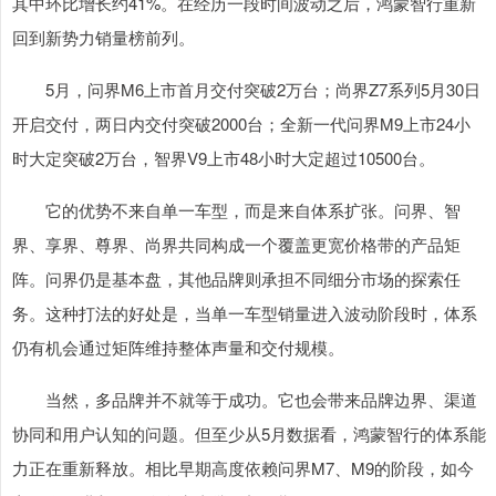
其中环比增长约41%。在经历一段时间波动之后，鸿蒙智行重新
回到新势力销量榜前列。
5月，问界M6上市首月交付突破2万台；尚界Z7系列5月30日
开启交付，两日内交付突破2000台；全新一代问界M9上市24小
时大定突破2万台，智界V9上市48小时大定超过10500台。
它的优势不来自单一车型，而是来自体系扩张。问界、智
界、享界、尊界、尚界共同构成一个覆盖更宽价格带的产品矩
阵。问界仍是基本盘，其他品牌则承担不同细分市场的探索任
务。这种打法的好处是，当单一车型销量进入波动阶段时，体系
仍有机会通过矩阵维持整体声量和交付规模。
当然，多品牌并不就等于成功。它也会带来品牌边界、渠道
协同和用户认知的问题。但至少从5月数据看，鸿蒙智行的体系能
力正在重新释放。相比早期高度依赖问界M7、M9的阶段，如今